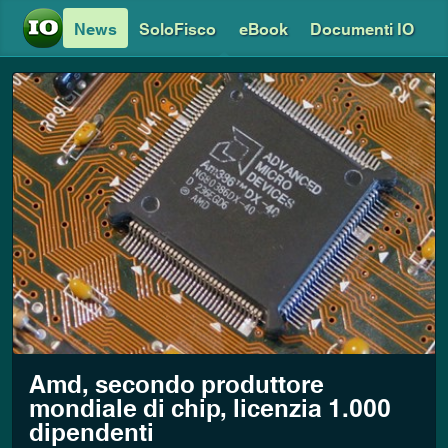
News
SoloFisco
eBook
Documenti IO
Amd, secondo produttore
mondiale di chip, licenzia 1.000
dipendenti