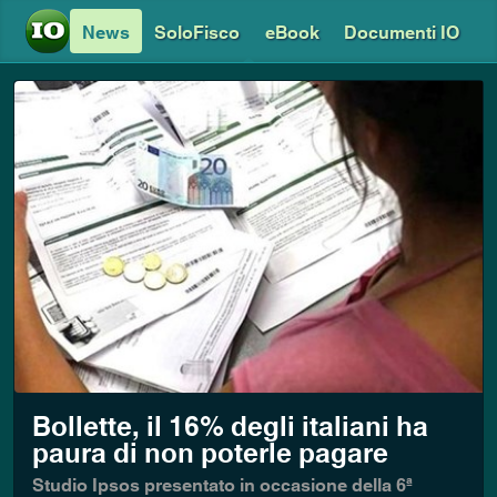
News
SoloFisco
eBook
Documenti IO
Bollette, il 16% degli italiani ha
paura di non poterle pagare
Studio Ipsos presentato in occasione della 6ª