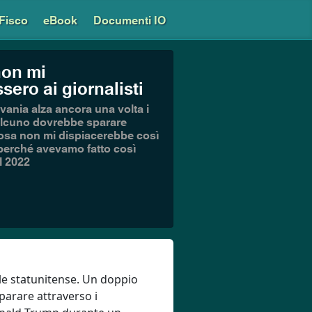
Fisco
eBook
Documenti IO
non mi
ero ai giornalisti
vania alza ancora una volta i
ualcuno dovrebbe sparare
a cosa non mi dispiacerebbe così
e perché avevamo fatto così
el 2022
le statunitense. Un doppio
sparare attraverso i