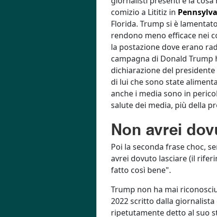
giornalisti presenti e la co
comizio a Lititiz in
Pennsylva
Florida. Trump si è lamentato 
rendono meno efficace nei com
la postazione dove erano radu
campagna di Donald Trump ha 
dichiarazione del presidente
di lui che sono state aliment
anche i media sono in pericolo
salute dei media, più della p
Non avrei dovu
Poi la seconda frase choc, se
avrei dovuto lasciare (il rife
fatto così bene".
Trump non ha mai riconosciuto
2022 scritto dalla giornalist
ripetutamente detto al suo st