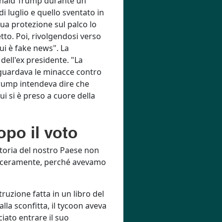
Donald Trump durante un
i luglio e quello sventato in
sua protezione sul palco lo
tto. Poi, rivolgendosi verso
ui è fake news". La
ell'ex presidente. "La
Riguardava le minacce contro
 Trump intendeva dire che
ui si è preso a cuore della
opo il voto
storia del nostro Paese non
o sinceramente, perché avevamo
ruzione fatta in un libro del
la sconfitta, il tycoon aveva
iato entrare il suo