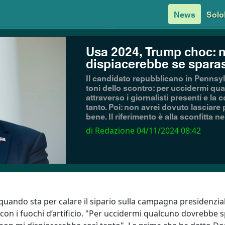
News
Solo
Usa 2024, Trump choc: 
dispiacerebbe se sparass
Il candidato repubblicano in Pennsyl
toni dello scontro: per uccidermi q
attraverso i giornalisti presenti e l
tanto. Poi: non avrei dovuto lasciar
bene. Il riferimento è alla sconfitta n
di Redazione
04/11/2024 08:42
quando sta per calare il sipario sulla campagna presidenzia
a con i fuochi d’artificio. "Per uccidermi qualcuno dovrebbe 