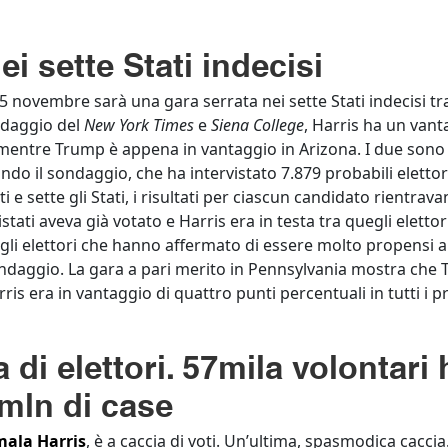
ei sette Stati indecisi
 5 novembre sarà una gara serrata nei sette Stati indecisi t
ndaggio del
New York Times
e
Siena College
, Harris ha un van
mentre Trump è appena in vantaggio in Arizona. I due sono t
do il sondaggio, che ha intervistato 7.879 probabili elettori 
i e sette gli Stati, i risultati per ciascun candidato rientra
istati aveva già votato e Harris era in testa tra quegli elettor
gli elettori che hanno affermato di essere molto propensi 
 sondaggio. La gara a pari merito in Pennsylvania mostra c
arris era in vantaggio di quattro punti percentuali in tutti 
a di elettori. 57mila volontari
 mln di case
ala Harris
, è a caccia di voti. Un’ultima, spasmodica cacci