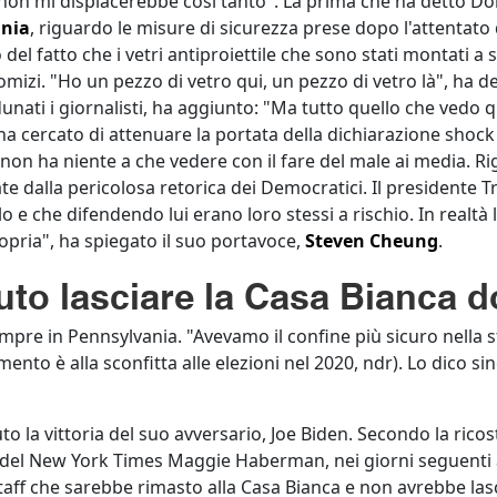
sa non mi dispiacerebbe così tanto". La prima che ha detto 
nia
, riguardo le misure di sicurezza prese dopo l'attentato d
del fatto che i vetri antiproiettile che sono stati montati a 
izi. "Ho un pezzo di vetro qui, un pezzo di vetro là", ha de
nati i giornalisti, ha aggiunto: "Ma tutto quello che vedo q
cercato di attenuare la portata della dichiarazione shock d
 non ha niente a che vedere con il fare del male ai media. 
ate dalla pericolosa retorica dei Democratici. Il presidente
 e che difendendo lui erano loro stessi a rischio. In realtà l
ropria", ha spiegato il suo portavoce,
Steven Cheung
.
to lasciare la Casa Bianca d
mpre in Pennsylvania. "Avevamo il confine più sicuro nella 
rimento è alla sconfitta alle elezioni nel 2020, ndr). Lo dic
 la vittoria del suo avversario, Joe Biden. Secondo la ricost
a del New York Times Maggie Haberman, nei giorni seguenti al
aff che sarebbe rimasto alla Casa Bianca e non avrebbe lasc