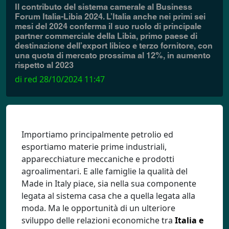
Il contributo del sistema camerale al Business
Forum Italia-Libia 2024. L’Italia anche nei primi sei
mesi del 2024 conferma il suo ruolo di principale
partner commerciale della Libia, primo paese di
destinazione dell’export libico e terzo fornitore, con
una quota di mercato prossima al 12%, in aumento
rispetto al 2023
di red
28/10/2024 11:47
Importiamo principalmente petrolio ed
esportiamo materie prime industriali,
apparecchiature meccaniche e prodotti
agroalimentari. E alle famiglie la qualità del
Made in Italy piace, sia nella sua componente
legata al sistema casa che a quella legata alla
moda. Ma le opportunità di un ulteriore
sviluppo delle relazioni economiche tra
Italia e